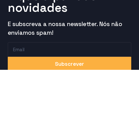
novidades
E subscreva a nossa newsletter. Nós não
enviamos spam!
Subscrever
Litoprint - Artes Gráficas,
Lda.
Rua Limite de Freguesia nº 198
Vale do Grou
3750-064 Aguada de Cima – Águeda