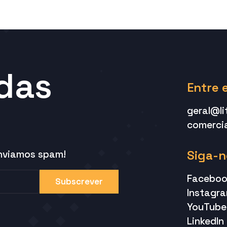
 das
Entre 
geral@li
comercia
Siga-n
enviamos spam!
Faceboo
Subscrever
Instagr
YouTube
LinkedIn