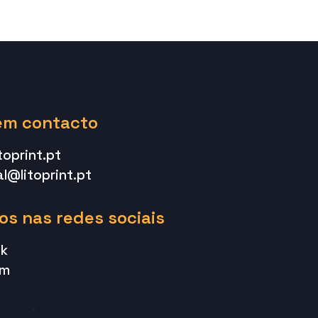
em contacto
toprint.pt
l@litoprint.pt
os nas redes sociais
k
am