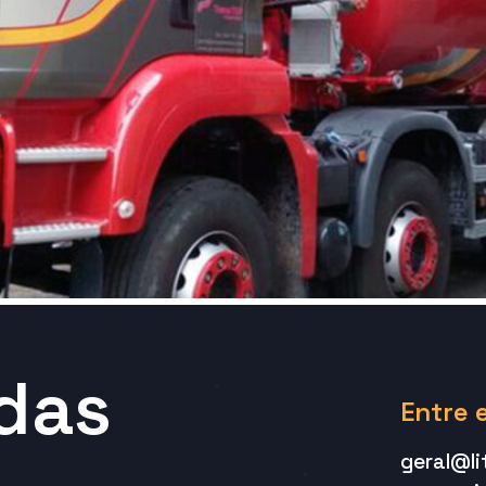
 das
Entre 
geral@li