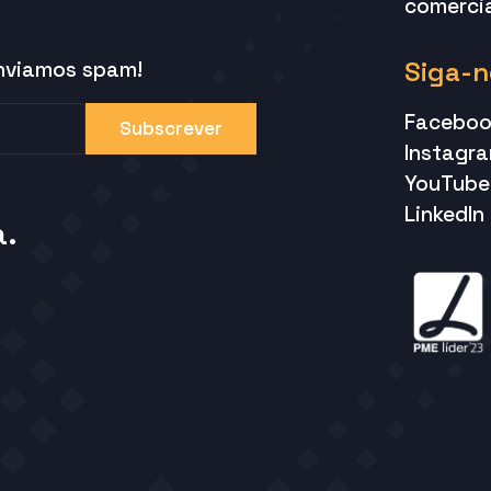
comercia
Siga-n
enviamos spam!
Faceboo
Subscrever
Instagr
YouTube
LinkedIn
a.