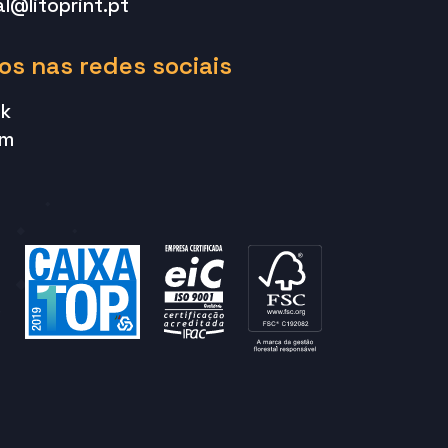
l@litoprint.pt
os nas redes sociais
k
am